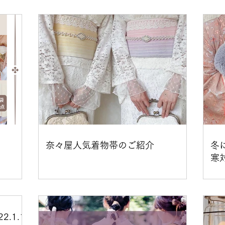
ンタル体験談・口コミ
おすすめ着物紹介
準備中
全
奈々屋人気着物帯のご紹介
冬
寒
.1.1