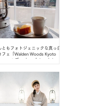
んともフォトジェニックな真っ白
フェ「Walden Woods Kyoto
ウォールデン ウッズ キョウト）
。