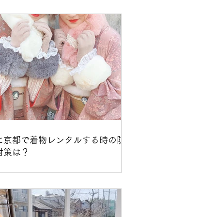
店舗
多言語
繁體中文
に京都で着物レンタルする時の防
対策は？