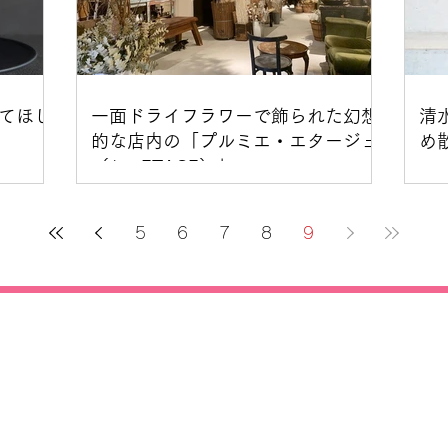
てほし
一面ドライフラワーで飾られた幻想
清
的な店内の「プルミエ・エタージュ
め
（1er ETAGE）」
5
6
7
8
9