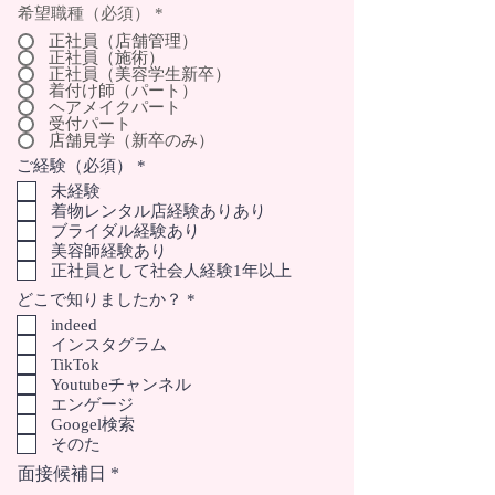
希望職種（必須）
*
正社員（店舗管理）
正社員（施術）
正社員（美容学生新卒）
着付け師（パート）
ヘアメイクパート
受付パート
店舗見学（新卒のみ）
必
ご経験（必須）
*
須
未経験
項
着物レンタル店経験ありあり
目
ブライダル経験あり
美容師経験あり
正社員として社会人経験1年以上
必
どこで知りましたか？
*
須
indeed
項
インスタグラム
目
TikTok
Youtubeチャンネル
エンゲージ
Googel検索
そのた
r
面接候補日
*
e