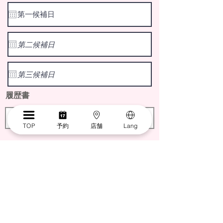
q
u
i
r
e
d
履歴書
ファイルを選択
TOP
予約
店舗
Lang
職務履歴書
ファイルを選択
添付ファイルできない場合、メールでも対応
できます。