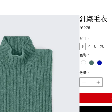
針織毛衣
価
￥275
格
尺寸
*
S
M
L
XL
色彩
*
数量
*