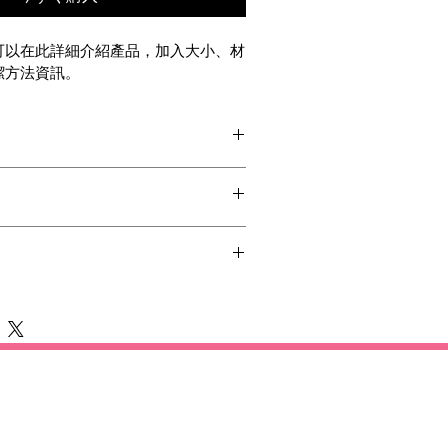
可以在此詳細介紹產品，加入大小、材
潔方法資訊。
ドしたプラン
飾り：◯
紹在遇上不滿意購物體驗時可以採取的
方法、包裝選項和運費
。
貨
捷
政策
資訊，您就可以促進信任，確保顧
心
款或退貨政策，您就可以促進信任，確