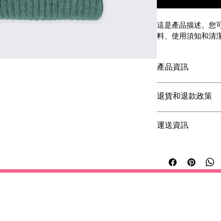
這是產品描述。您
料、使用須知和清
產品資訊
振袖にアップグレー
退貨和退款政策
女性ヘアセット/髪
您可以在此向顧客介
運送資訊
行動。 
您可以在此講解
出貨
簡易退貨換
過程輕鬆快
只要提供清晰之
運送
加強顧客信
客安心購物。
只要有簡單易讀的退
保顧客安心購物。