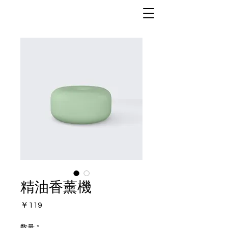
精油香薰機
価
￥119
格
数量
*