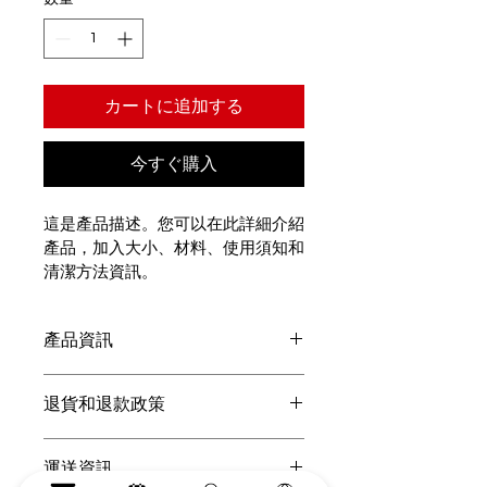
カートに追加する
今すぐ購入
這是產品描述。您可以在此詳細介紹
產品，加入大小、材料、使用須知和
清潔方法資訊。
產品資訊
振袖にアップグレードしたプラン
退貨和退款政策
女性ヘアセット/髪飾り：◯
您可以在此向顧客介紹在遇上不滿意購
運送資訊
物體驗時可以採取的行動。 