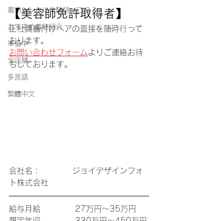
着物レンタル体験談・口コミ
【美容師免許取得者】
おすすめ着物紹介
正社員着付けヘアの面接を随時行って
おります。
準備中
お問い合わせフォーム
よりご連絡お待
全店舗
ちしております。
多言語
繁體中文
会社名：　　　　ジョイデザインフォ
ト株式会社
給与月給 　　　　27万円〜35万円
想定年収 　　　　330万円〜450万円