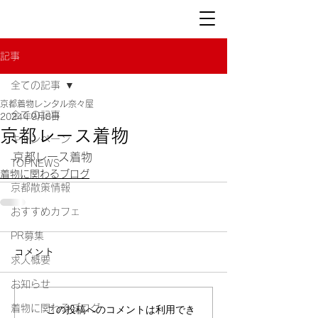
記事
全ての記事
京都着物レンタル奈々屋
全ての記事
2024年9月8日
京都レース着物
キャンペーン
京都レース着物
TOPNEWS
着物に関わるブログ
京都散策情報
おすすめカフェ
PR募集
コメント
求人概要
お知らせ
着物に関わるブログ
この投稿へのコメントは利用でき