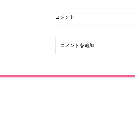
コメント
コメントを追加…
栗が好きな方には絶対に訪れ
てほしいのが、「和栗専門 紗
織」