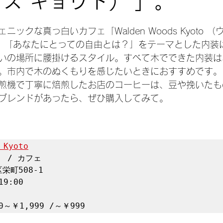
ッズ キョウト） 」。
日
ックな真っ白いカフェ「Walden Woods Kyoto 
」。「あなたにとっての自由とは？」をテーマとした内装
いの場所に腰掛けるスタイル。すべて木でできた内装は
。市内で木のぬくもりを感じたいときにおすすめです。
煎機で丁寧に焙煎したお店のコーヒーは、豆や挽いたも
ブレンドがあったら、ぜひ購入してみて。
 Kyoto
 / カフェ

町508-1

9:00

～￥1,999 /～￥999