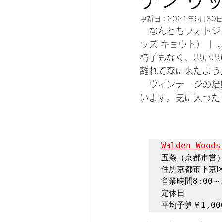
デン ウ
更新日：
2021年6月30
　なんともフォトジェニ
ッズ キョウト） 
椅子もなく、思い思
離れて森に来たよう
　ヴィンテージの焙
います。気に入った
Walden Woods
五条（京都市営）
住所京都市下京区栄
営業時間8:00～1
定休日

平均予算￥1,000