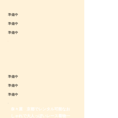
準備中
編みおろしツインはガーリーなレース着物と相
性ぴったり！
準備中
ピンクのレース着物とパールバッグを合わせた
準備中
定番のレース着物コーデ
フリルの衿とパールバッグの小物でガーリーさ
見る
プランを見る
プランを見る
をプラス♥
奈々屋 でレンタル可能な人気のガーリー系
のレース着物一覧です。各店舗100着以上
準備中
のレース着物を取り揃え。夏に涼しげなレ
準備中
ース着物はガーリーな雰囲気にピッタリの
着物になっています。可愛く着物を着たい
準備中
方にはぴったりです。人気のレース着物は
6種類ほどご用意！（店頭状況によって異
奈々屋 京都でレンタル
可能なお
なる場合があります）カラーはパステルか
しゃれで大人っぽいレース着物一
らくすみ色まで豊富に取り揃えています。