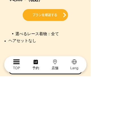
￥4,000〜
（税込）
プランを確認する
• 選べるレース着物：全て
ヘアセットなし
TOP
予約
店舗
Lang
着物プラン診断へ
京都でレース着物をレンタルするときの
ポイント
京都の着物レンタルでおすすめのレース着物の着こなし方や小物の選び方など、
気になるレース着物を映えさせるコーデについて詳しくご紹介します！
レース着物に合わせる小物
の選び方