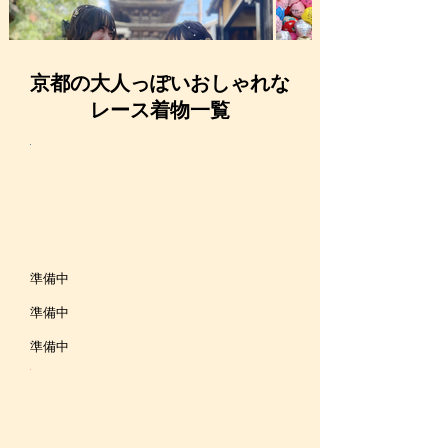
京都の大人っぽいおしゃれな
レース着物一覧
準
備
中
見る
プランを見る
プランを見る
準備中
京都 ヘア付き学生プラン 5,000円〜（税込）
プラン内容はヘア付きプレミアムプランと同じで、学生限定の特別プランで
準備中
す！着物レンタルならお手頃価格の学割プラン！学年や国籍は問わず、学生証
をお持ちの方ならどなたでもお得にご利用いただけます。お友達同士で着物レ
ンタルを楽しみましょう！
準備中
プランを見る
見る
プランを見る
プランを見る