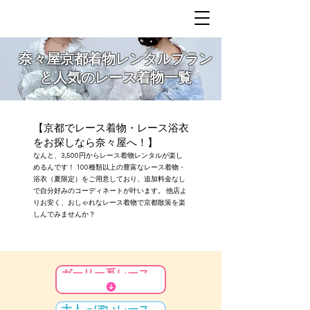
奈々屋京都着物レンタルプラン
と人気のレース着物一覧
【京都でレース着物・レース浴衣
をお探しなら奈々屋へ！】
なんと、3,500円からレース着物レンタルが楽し
めるんです！ 100種類以上の豊富なレース着物・
浴衣（夏限定）をご用意しており、追加料金なし
で自分好みのコーディネートが叶います。 他店よ
りお安く、おしゃれなレース着物で京都散策を楽
しんでみませんか？
ガーリー系レース着物
大人っぽいレース着物