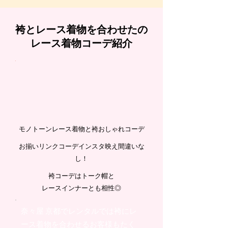
袴とレース着物を合わせたの
レース着物コーデ紹介
見る
プランを見る
プランを見る
モノトーンレース着物と袴おしゃれコーデ
お揃いリンクコーデインスタ映え間違いな
し！
袴コーデはトーク帽と
レースインナーとも相性◎
奈々屋 京都でレンタル
では袴にレ
ース着物を合わせるお客様もたく