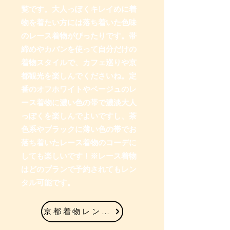
覧です。大人っぽくキレイめに着
お気に入りのカラーを見つけて自分らしい
物を着たい方には落ち着いた色味
着物コーデを作ってください。
のレース着物がぴったりです。帯
※レース着物はどのプランで予約されても
レンタル可能です。
締めやカバンを使って自分だけの
着物スタイルで、カフェ巡りや京
京都着物ヘア付き学割プラン
都観光を楽しんでくださいね。定
番のオフホワイトやベージュのレ
ース着物に濃い色の帯で濃淡大人
っぽくを楽しんでよいですし、茶
色系やブラックに薄い色の帯でお
落ち着いたレース着物のコーデに
しても楽しいです！※レース着物
はどのプランで予約されてもレン
タル可能です。
京都着物レンタル学割プランへ